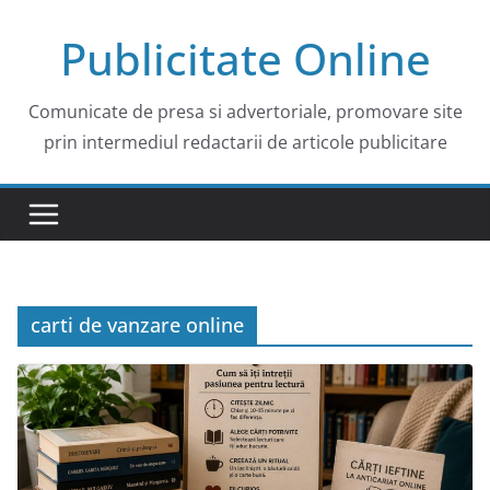
Skip
Publicitate Online
to
content
Comunicate de presa si advertoriale, promovare site
prin intermediul redactarii de articole publicitare
carti de vanzare online