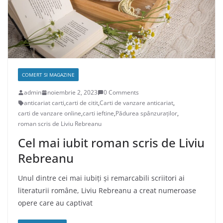
COMERT SI MAGAZINE
admin
noiembrie 2, 2023
0 Comments
anticariat carti
,
carti de citit
,
Carti de vanzare anticariat
,
carti de vanzare online
,
carti ieftine
,
Pădurea spânzuraților
,
roman scris de Liviu Rebreanu
Cel mai iubit roman scris de Liviu
Rebreanu
Unul dintre cei mai iubiți și remarcabili scriitori ai
literaturii române, Liviu Rebreanu a creat numeroase
opere care au captivat