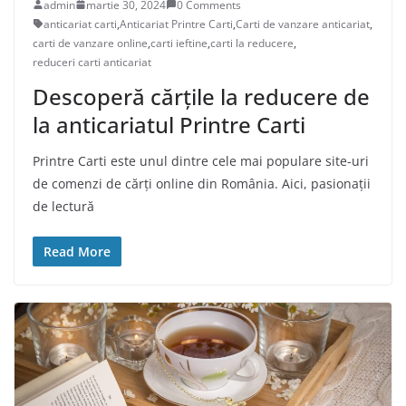
admin
martie 30, 2024
0 Comments
anticariat carti
,
Anticariat Printre Carti
,
Carti de vanzare anticariat
,
carti de vanzare online
,
carti ieftine
,
carti la reducere
,
reduceri carti anticariat
Descoperă cărțile la reducere de
la anticariatul Printre Carti
Printre Carti este unul dintre cele mai populare site-uri
de comenzi de cărți online din România. Aici, pasionații
de lectură
Read More