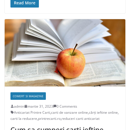
Read More
COMERT SI MAGAZINE
admin
martie 31, 2023
0 Comments
Anticariat Printre Carti
,
carti de vanzare online
,
cărți ieftine online
,
carti la reducere
,
printrecarti.ro
,
reduceri carti anticariat
Cum sa cumperi carti ieftine