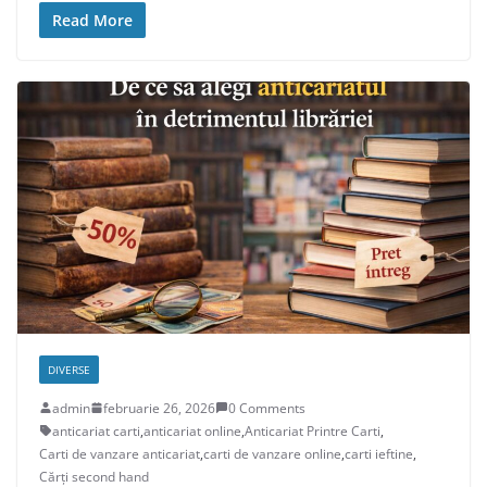
Read More
DIVERSE
admin
februarie 26, 2026
0 Comments
anticariat carti
,
anticariat online
,
Anticariat Printre Carti
,
Carti de vanzare anticariat
,
carti de vanzare online
,
carti ieftine
,
Cărți second hand