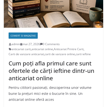
COMERT SI MAGAZINE
admin
mai 27, 2026
0 Comments
anticariat carti
,
anticariat online
,
Anticariat Printre Carti
,
Carti de vanzare anticariat
,
carti de vanzare online
,
carti ieftine
Cum poți afla primul care sunt
ofertele de cărți ieftine dintr-un
anticariat online
Pentru cititorii pasionați, descoperirea unor volume
bune la prețuri mici este o bucurie în sine. Un
anticariat online oferă acces