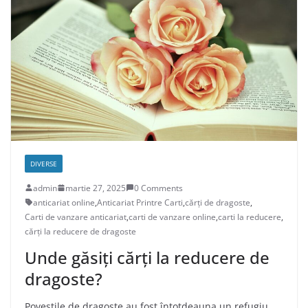
DIVERSE
admin
martie 27, 2025
0 Comments
anticariat online
,
Anticariat Printre Carti
,
cărți de dragoste
,
Carti de vanzare anticariat
,
carti de vanzare online
,
carti la reducere
,
cărți la reducere de dragoste
Unde găsiți cărți la reducere de
dragoste?
Poveștile de dragoste au fost întotdeauna un refugiu