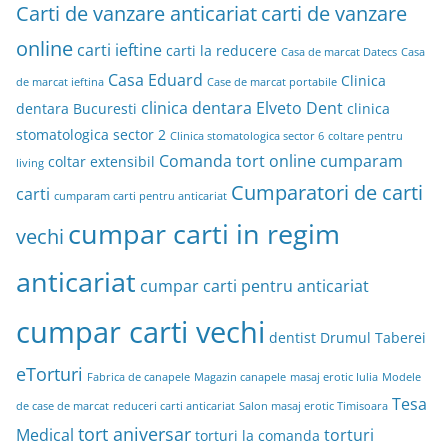
Carti de vanzare anticariat
carti de vanzare
online
carti ieftine
carti la reducere
Casa de marcat Datecs
Casa
Casa Eduard
Clinica
de marcat ieftina
Case de marcat portabile
clinica dentara Elveto Dent
dentara Bucuresti
clinica
stomatologica sector 2
Clinica stomatologica sector 6
coltare pentru
Comanda tort online
cumparam
coltar extensibil
living
Cumparatori de carti
carti
cumparam carti pentru anticariat
cumpar carti in regim
vechi
anticariat
cumpar carti pentru anticariat
cumpar carti vechi
dentist Drumul Taberei
eTorturi
Fabrica de canapele
Magazin canapele
masaj erotic Iulia
Modele
Tesa
de case de marcat
reduceri carti anticariat
Salon masaj erotic Timisoara
tort aniversar
Medical
torturi
torturi la comanda