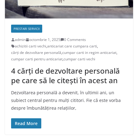
PRESTARI SERVICII
admin
octombrie 1, 2025
0 Comments
achizitii carti vechi
,
anticariat care cumpara carti
,
cărţi de dezvoltare personală
,
cumpar carti in regim anticariat
,
cumpar carti pentru anticariat
,
cumpar carti vechi
4 cărţi de dezvoltare personală
pe care să le citeşti în acest an
Dezvoltarea personală a devenit, în ultimii ani, un
subiect central pentru mulți cititori. Fie că este vorba
despre îmbunătățirea relațiilor,
Read More