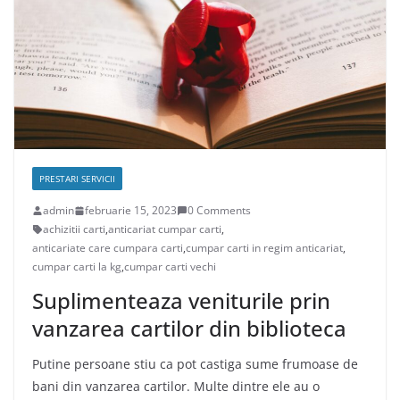
PRESTARI SERVICII
admin
februarie 15, 2023
0 Comments
achizitii carti
,
anticariat cumpar carti
,
anticariate care cumpara carti
,
cumpar carti in regim anticariat
,
cumpar carti la kg
,
cumpar carti vechi
Suplimenteaza veniturile prin
vanzarea cartilor din biblioteca
Putine persoane stiu ca pot castiga sume frumoase de
bani din vanzarea cartilor. Multe dintre ele au o