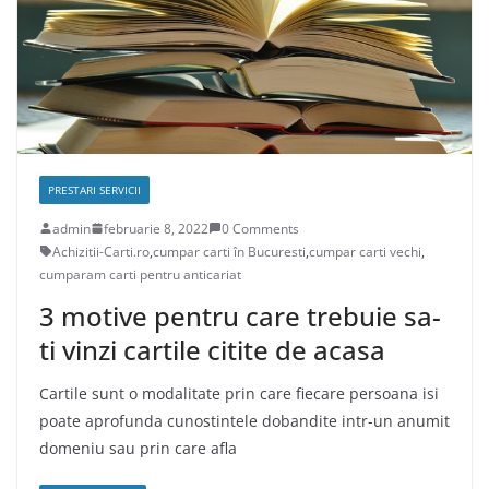
PRESTARI SERVICII
admin
februarie 8, 2022
0 Comments
Achizitii-Carti.ro
,
cumpar carti în Bucuresti
,
cumpar carti vechi
,
cumparam carti pentru anticariat
3 motive pentru care trebuie sa-
ti vinzi cartile citite de acasa
Cartile sunt o modalitate prin care fiecare persoana isi
poate aprofunda cunostintele dobandite intr-un anumit
domeniu sau prin care afla