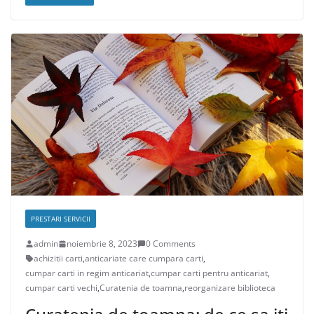
PRESTARI SERVICII
admin
noiembrie 8, 2023
0 Comments
achizitii carti
,
anticariate care cumpara carti
,
cumpar carti in regim anticariat
,
cumpar carti pentru anticariat
,
cumpar carti vechi
,
Curatenia de toamna
,
reorganizare biblioteca