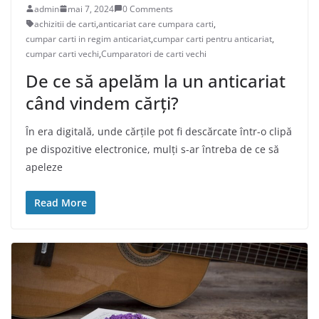
admin
mai 7, 2024
0 Comments
achizitii de carti
,
anticariat care cumpara carti
,
cumpar carti in regim anticariat
,
cumpar carti pentru anticariat
,
cumpar carti vechi
,
Cumparatori de carti vechi
De ce să apelăm la un anticariat
când vindem cărți?
În era digitală, unde cărțile pot fi descărcate într-o clipă
pe dispozitive electronice, mulți s-ar întreba de ce să
apeleze
Read More