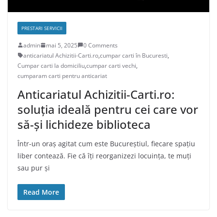
PRESTARI SERVICII
admin
mai 5, 2025
0 Comments
anticariatul Achizitii-Carti.ro
,
cumpar carti în Bucuresti
,
Cumpar carti la domiciliu
,
cumpar carti vechi
,
cumparam carti pentru anticariat
Anticariatul Achizitii-Carti.ro:
soluția ideală pentru cei care vor
să-și lichideze biblioteca
Într-un oraș agitat cum este Bucureștiul, fiecare spațiu
liber contează. Fie că îți reorganizezi locuința, te muți
sau pur și
Read More