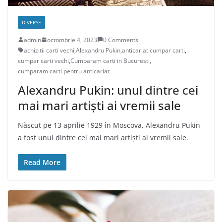
DIVERSE
admin
octombrie 4, 2023
0 Comments
achizitii carti vechi
,
Alexandru Pukin
,
anticariat cumpar carti
,
cumpar carti vechi
,
Cumparam carti in Bucuresti
,
cumparam carti pentru anticariat
Alexandru Pukin: unul dintre cei
mai mari artiști ai vremii sale
Născut pe 13 aprilie 1929 în Moscova, Alexandru Pukin
a fost unul dintre cei mai mari artiști ai vremii sale.
Read More