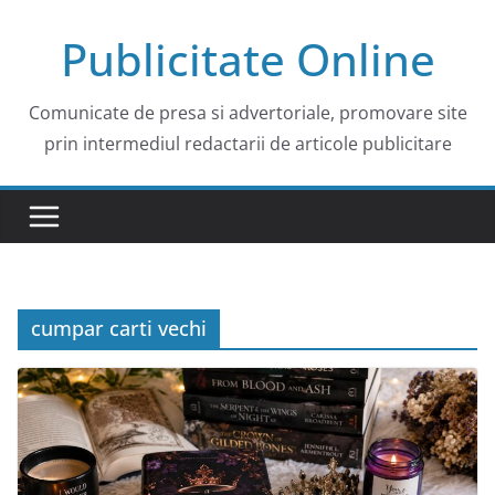
Skip
Publicitate Online
to
content
Comunicate de presa si advertoriale, promovare site
prin intermediul redactarii de articole publicitare
cumpar carti vechi