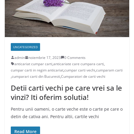
UNCATEGORIZED
admin
noiembrie 17, 2023
0 Comments
anticariat cumpar carti
,
anticariate care cumpara carti
,
cumpar carti in regim anticariat
,
cumpar carti vechi
,
cumparam carti
,
cumparari carti din Bucuresti
,
Cumparatori de carti vechi
Detii carti vechi pe care vrei sa le
vinzi? Iti oferim solutia!
Pentru unii oameni, o carte veche este o carte pe care o
detin de cativa ani. Pentru altii, cartile vechi
Read More