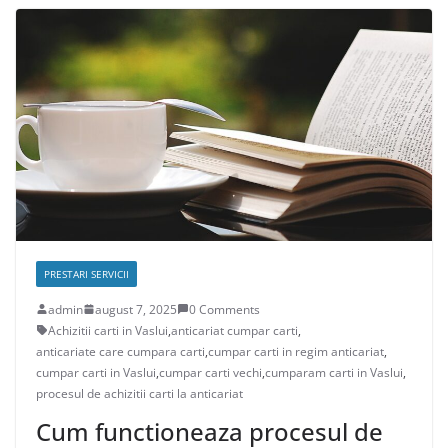
PRESTARI SERVICII
admin
august 7, 2025
0 Comments
Achizitii carti in Vaslui
,
anticariat cumpar carti
,
anticariate care cumpara carti
,
cumpar carti in regim anticariat
,
cumpar carti in Vaslui
,
cumpar carti vechi
,
cumparam carti in Vaslui
,
procesul de achizitii carti la anticariat
Cum functioneaza procesul de