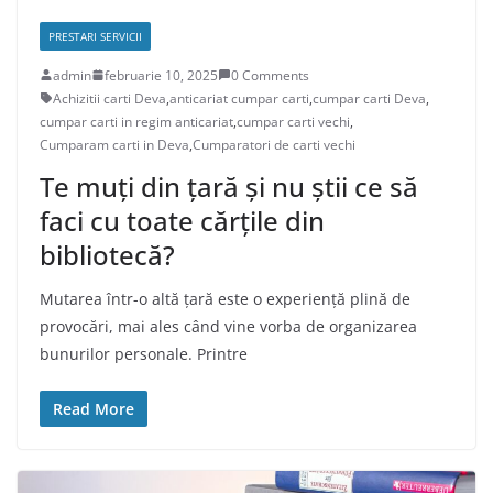
PRESTARI SERVICII
admin
februarie 10, 2025
0 Comments
Achizitii carti Deva
,
anticariat cumpar carti
,
cumpar carti Deva
,
cumpar carti in regim anticariat
,
cumpar carti vechi
,
Cumparam carti in Deva
,
Cumparatori de carti vechi
Te muți din țară și nu știi ce să
faci cu toate cărțile din
bibliotecă?
Mutarea într-o altă țară este o experiență plină de
provocări, mai ales când vine vorba de organizarea
bunurilor personale. Printre
Read More