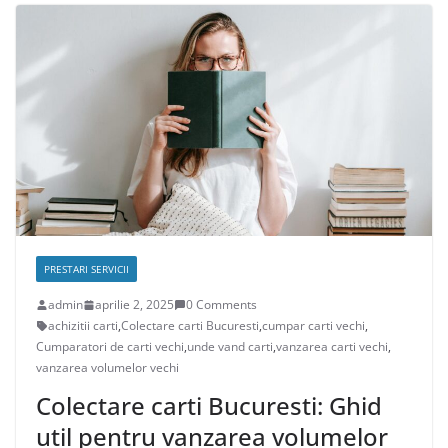
PRESTARI SERVICII
admin
aprilie 2, 2025
0 Comments
achizitii carti
,
Colectare carti Bucuresti
,
cumpar carti vechi
,
Cumparatori de carti vechi
,
unde vand carti
,
vanzarea carti vechi
,
vanzarea volumelor vechi
Colectare carti Bucuresti: Ghid
util pentru vanzarea volumelor