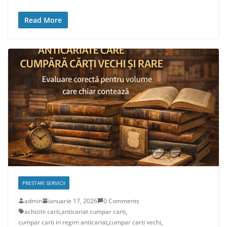
Read More
PRESTARI SERVICII
admin
ianuarie 17, 2026
0 Comments
achizitii carti
,
anticariat cumpar carti
,
cumpar carti in regim anticariat
,
cumpar carti vechi
,