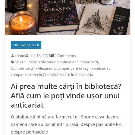
PRESTARI SERVICII
admin
iulie 15, 2026
0 Comments
Achiziții cărți în Alexandria
,
anticariat cumpar carti
,
Cumpăr cărți în Alexandria
,
cumpar carti in regim anticariat
,
cumpar carti vechi
,
Cumpărăm cărți în Alexandria
Ai prea multe cărți în bibliotecă?
Află cum le poți vinde ușor unui
anticariat
O bibliotecă plină are farmecul ei. Spune ceva despre
oamenii care au locuit într-o casă, despre pasiunile lor,
despre perioadele