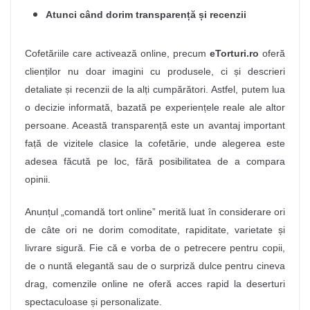
Atunci când dorim transparență și recenzii
Cofetăriile care activează online, precum
eTorturi.ro
oferă
clienților nu doar imagini cu produsele, ci și descrieri
detaliate și recenzii de la alți cumpărători.
Astfel, putem lua
o decizie informată, bazată pe experiențele reale ale altor
persoane. Această transparență este un avantaj important
față de vizitele clasice la cofetărie, unde alegerea este
adesea făcută pe loc, fără posibilitatea de a compara
opinii.
Anunțul „comandă tort online” merită luat în considerare ori
de câte ori ne dorim comoditate, rapiditate, varietate și
livrare sigură. Fie că e vorba de o petrecere pentru copii,
de o nuntă elegantă sau de o surpriză dulce pentru cineva
drag, comenzile online ne oferă acces rapid la deserturi
spectaculoase și personalizate.