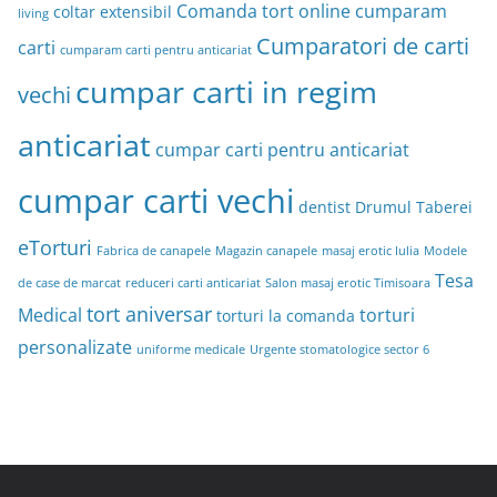
Comanda tort online
cumparam
coltar extensibil
living
Cumparatori de carti
carti
cumparam carti pentru anticariat
cumpar carti in regim
vechi
anticariat
cumpar carti pentru anticariat
cumpar carti vechi
dentist Drumul Taberei
eTorturi
Fabrica de canapele
Magazin canapele
masaj erotic Iulia
Modele
Tesa
de case de marcat
reduceri carti anticariat
Salon masaj erotic Timisoara
tort aniversar
Medical
torturi
torturi la comanda
personalizate
uniforme medicale
Urgente stomatologice sector 6