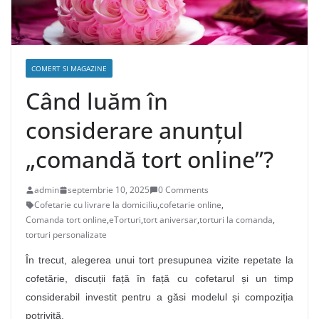
COMERT SI MAGAZINE
Când luăm în
considerare anunțul
„comandă tort online”?
admin
septembrie 10, 2025
0 Comments
Cofetarie cu livrare la domiciliu
,
cofetarie online
,
Comanda tort online
,
eTorturi
,
tort aniversar
,
torturi la comanda
,
torturi personalizate
În trecut, alegerea unui tort presupunea vizite repetate la
cofetărie, discuții față în față cu cofetarul și un timp
considerabil investit pentru a găsi modelul și compoziția
potrivită.