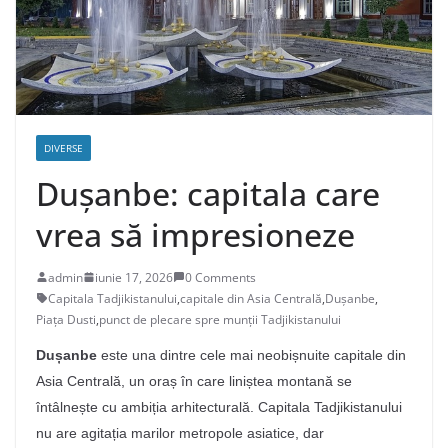
DIVERSE
Dușanbe: capitala care
vrea să impresioneze
admin
iunie 17, 2026
0 Comments
Capitala Tadjikistanului
,
capitale din Asia Centrală
,
Dușanbe
,
Piața Dusti
,
punct de plecare spre munții Tadjikistanului
Dușanbe
este una dintre cele mai neobișnuite capitale din
Asia Centrală, un oraș în care liniștea montană se
întâlnește cu ambiția arhitecturală. Capitala Tadjikistanului
nu are agitația marilor metropole asiatice, dar