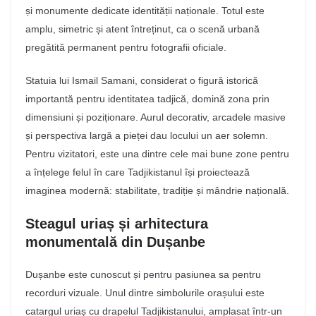
și monumente dedicate identității naționale. Totul este
amplu, simetric și atent întreținut, ca o scenă urbană
pregătită permanent pentru fotografii oficiale.
Statuia lui Ismail Samani, considerat o figură istorică
importantă pentru identitatea tadjică, domină zona prin
dimensiuni și poziționare. Aurul decorativ, arcadele masive
și perspectiva largă a pieței dau locului un aer solemn.
Pentru vizitatori, este una dintre cele mai bune zone pentru
a înțelege felul în care Tadjikistanul își proiectează
imaginea modernă: stabilitate, tradiție și mândrie națională.
Steagul uriaș și arhitectura
monumentală din Dușanbe
Dușanbe este cunoscut și pentru pasiunea sa pentru
recorduri vizuale. Unul dintre simbolurile orașului este
catargul uriaș cu drapelul Tadjikistanului, amplasat într-un