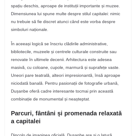
spațiu deschis, aproape de instituții importante și muzee.
Dimensiunea lui spune multe despre stilul capitalei: nimic
nu trebuie să fie discret atunci când este vorba despre
simboluri naționale.
În aceeași logică se înscriu clădirile administrative,
bibliotecile, muzeele și centrele culturale construite sau
renovate în ultimele decenii. Arhitectura este adesea
masivă, cu coloane, cupole, marmură și suprafețe vaste.
Uneori pare teatrală, alteori impresionantă, însă aproape
niciodată banală. Pentru pasionații de fotografie urbană,
Dușanbe oferă cadre interesante tocmai prin această
combinație de monumental și neașteptat.
Parcuri, fântâni și promenada relaxată
a capitalei
Dincolo de imaginea oficială, Dușanbe are și o latură