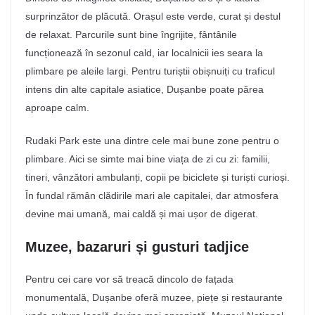
surprinzător de plăcută. Orașul este verde, curat și destul
de relaxat. Parcurile sunt bine îngrijite, fântânile
funcționează în sezonul cald, iar localnicii ies seara la
plimbare pe aleile largi. Pentru turiștii obișnuiți cu traficul
intens din alte capitale asiatice, Dușanbe poate părea
aproape calm.
Rudaki Park este una dintre cele mai bune zone pentru o
plimbare. Aici se simte mai bine viața de zi cu zi: familii,
tineri, vânzători ambulanți, copii pe biciclete și turiști curioși.
În fundal rămân clădirile mari ale capitalei, dar atmosfera
devine mai umană, mai caldă și mai ușor de digerat.
Muzee, bazaruri și gusturi tadjice
Pentru cei care vor să treacă dincolo de fațada
monumentală, Dușanbe oferă muzee, piețe și restaurante