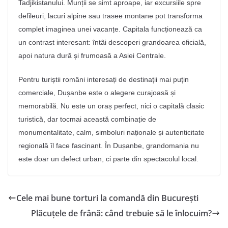
Tadjikistanului. Munții se simt aproape, iar excursiile spre
defileuri, lacuri alpine sau trasee montane pot transforma
complet imaginea unei vacanțe. Capitala funcționează ca
un contrast interesant: întâi descoperi grandoarea oficială,
apoi natura dură și frumoasă a Asiei Centrale.
Pentru turiștii români interesați de destinații mai puțin
comerciale, Dușanbe este o alegere curajoasă și
memorabilă. Nu este un oraș perfect, nici o capitală clasic
turistică, dar tocmai această combinație de
monumentalitate, calm, simboluri naționale și autenticitate
regională îl face fascinant. În Dușanbe, grandomania nu
este doar un defect urban, ci parte din spectacolul local.
Cele mai bune torturi la comandă din București
Plăcuțele de frână: când trebuie să le înlocuim?