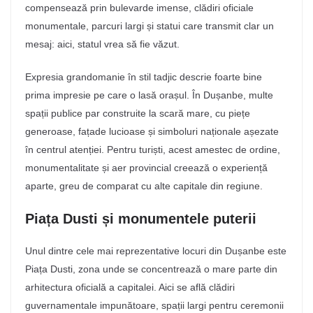
compensează prin bulevarde imense, clădiri oficiale
monumentale, parcuri largi și statui care transmit clar un
mesaj: aici, statul vrea să fie văzut.
Expresia grandomanie în stil tadjic descrie foarte bine
prima impresie pe care o lasă orașul. În Dușanbe, multe
spații publice par construite la scară mare, cu piețe
generoase, fațade lucioase și simboluri naționale așezate
în centrul atenției. Pentru turiști, acest amestec de ordine,
monumentalitate și aer provincial creează o experiență
aparte, greu de comparat cu alte capitale din regiune.
Piața Dusti și monumentele puterii
Unul dintre cele mai reprezentative locuri din Dușanbe este
Piața Dusti, zona unde se concentrează o mare parte din
arhitectura oficială a capitalei. Aici se află clădiri
guvernamentale impunătoare, spații largi pentru ceremonii