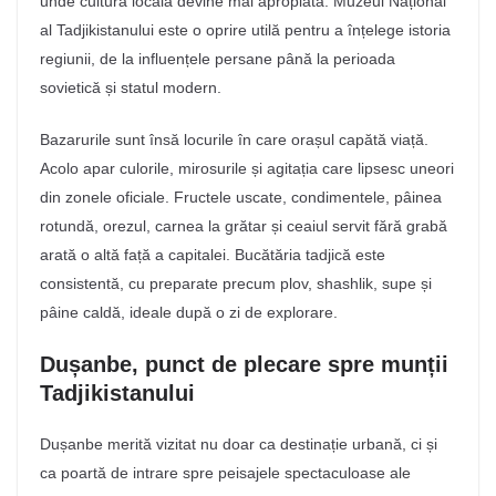
unde cultura locală devine mai apropiată. Muzeul Național
al Tadjikistanului este o oprire utilă pentru a înțelege istoria
regiunii, de la influențele persane până la perioada
sovietică și statul modern.
Bazarurile sunt însă locurile în care orașul capătă viață.
Acolo apar culorile, mirosurile și agitația care lipsesc uneori
din zonele oficiale. Fructele uscate, condimentele, pâinea
rotundă, orezul, carnea la grătar și ceaiul servit fără grabă
arată o altă față a capitalei. Bucătăria tadjică este
consistentă, cu preparate precum plov, shashlik, supe și
pâine caldă, ideale după o zi de explorare.
Dușanbe, punct de plecare spre munții
Tadjikistanului
Dușanbe merită vizitat nu doar ca destinație urbană, ci și
ca poartă de intrare spre peisajele spectaculoase ale