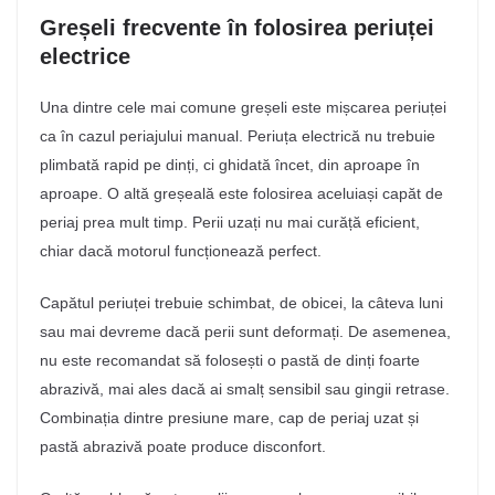
Greșeli frecvente în folosirea periuței
electrice
Una dintre cele mai comune greșeli este mișcarea periuței
ca în cazul periajului manual. Periuța electrică nu trebuie
plimbată rapid pe dinți, ci ghidată încet, din aproape în
aproape. O altă greșeală este folosirea aceluiași capăt de
periaj prea mult timp. Perii uzați nu mai curăță eficient,
chiar dacă motorul funcționează perfect.
Capătul periuței trebuie schimbat, de obicei, la câteva luni
sau mai devreme dacă perii sunt deformați. De asemenea,
nu este recomandat să folosești o pastă de dinți foarte
abrazivă, mai ales dacă ai smalț sensibil sau gingii retrase.
Combinația dintre presiune mare, cap de periaj uzat și
pastă abrazivă poate produce disconfort.