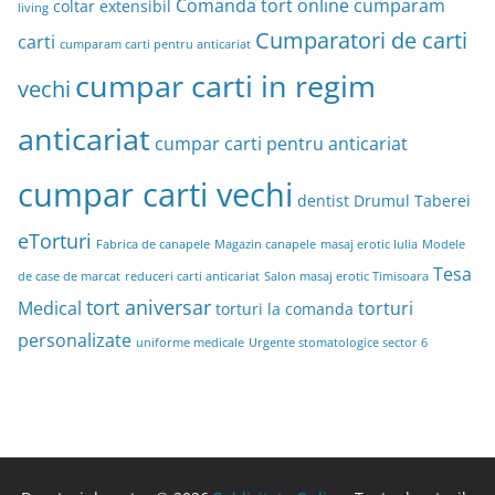
Comanda tort online
cumparam
coltar extensibil
living
Cumparatori de carti
carti
cumparam carti pentru anticariat
cumpar carti in regim
vechi
anticariat
cumpar carti pentru anticariat
cumpar carti vechi
dentist Drumul Taberei
eTorturi
Fabrica de canapele
Magazin canapele
masaj erotic Iulia
Modele
Tesa
de case de marcat
reduceri carti anticariat
Salon masaj erotic Timisoara
tort aniversar
Medical
torturi
torturi la comanda
personalizate
uniforme medicale
Urgente stomatologice sector 6