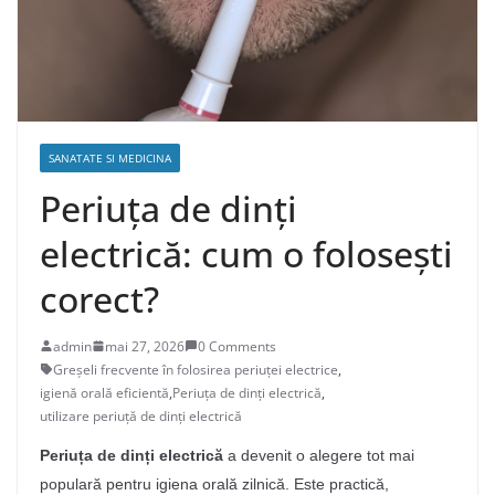
SANATATE SI MEDICINA
Periuța de dinți
electrică: cum o folosești
corect?
admin
mai 27, 2026
0 Comments
Greșeli frecvente în folosirea periuței electrice
,
igienă orală eficientă
,
Periuța de dinți electrică
,
utilizare periuță de dinți electrică
Periuța de dinți electrică
a devenit o alegere tot mai
populară pentru igiena orală zilnică. Este practică,