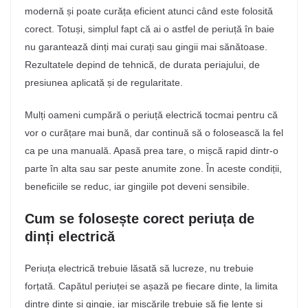
modernă și poate curăța eficient atunci când este folosită
corect. Totuși, simplul fapt că ai o astfel de periuță în baie
nu garantează dinți mai curați sau gingii mai sănătoase.
Rezultatele depind de tehnică, de durata periajului, de
presiunea aplicată și de regularitate.
Mulți oameni cumpără o periuță electrică tocmai pentru că
vor o curățare mai bună, dar continuă să o folosească la fel
ca pe una manuală. Apasă prea tare, o mișcă rapid dintr-o
parte în alta sau sar peste anumite zone. În aceste condiții,
beneficiile se reduc, iar gingiile pot deveni sensibile.
Cum se folosește corect periuța de
dinți electrică
Periuța electrică trebuie lăsată să lucreze, nu trebuie
forțată. Capătul periuței se așază pe fiecare dinte, la limita
dintre dinte și gingie, iar mișcările trebuie să fie lente și