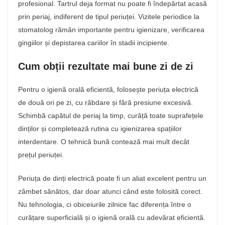
profesional. Tartrul deja format nu poate fi îndepărtat acasă
prin periaj, indiferent de tipul periuței. Vizitele periodice la
stomatolog rămân importante pentru igienizare, verificarea
gingiilor și depistarea cariilor în stadii incipiente.
Cum obții rezultate mai bune zi de zi
Pentru o igienă orală eficientă, folosește periuța electrică
de două ori pe zi, cu răbdare și fără presiune excesivă.
Schimbă capătul de periaj la timp, curăță toate suprafețele
dinților și completează rutina cu igienizarea spațiilor
interdentare. O tehnică bună contează mai mult decât
prețul periuței.
Periuța de dinți electrică poate fi un aliat excelent pentru un
zâmbet sănătos, dar doar atunci când este folosită corect.
Nu tehnologia, ci obiceiurile zilnice fac diferența între o
curățare superficială și o igienă orală cu adevărat eficientă.