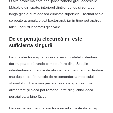
O altă problemă este neglijarea zonelor greu accesibile.
Măselele din spate, interiorul dinților de jos și zona de
lângă gingie sunt adesea curățate superficial. Tocmai acolo
se poate acumula placă bacteriană, iar în timp pot apărea
tartru, carii și inflamații gingivale.
De ce periuța electrică nu este
suficientă singură
Periuța electrică ajută la curățarea suprafețelor dentare,
dar nu poate pătrunde complet între dinți. Spațiile
interdentare au nevoie de ață dentară, periuțe interdentare
sau duș bucal, în funcție de recomandarea medicului
stomatolog. Dacă sari peste această etapă, resturile
alimentare și placa pot rămâne între dinți, chiar dacă
periajul pare bine făcut.
De asemenea, periuța electrică nu înlocuiește detartrajul