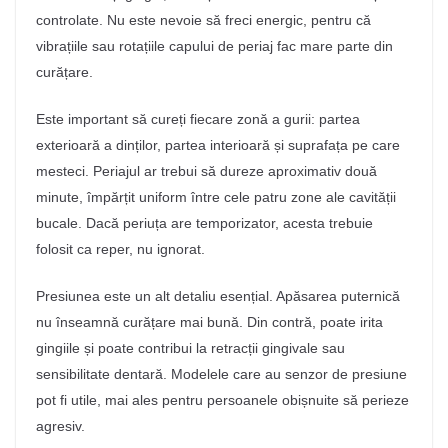
controlate. Nu este nevoie să freci energic, pentru că
vibrațiile sau rotațiile capului de periaj fac mare parte din
curățare.
Este important să cureți fiecare zonă a gurii: partea
exterioară a dinților, partea interioară și suprafața pe care
mesteci. Periajul ar trebui să dureze aproximativ două
minute, împărțit uniform între cele patru zone ale cavității
bucale. Dacă periuța are temporizator, acesta trebuie
folosit ca reper, nu ignorat.
Presiunea este un alt detaliu esențial. Apăsarea puternică
nu înseamnă curățare mai bună. Din contră, poate irita
gingiile și poate contribui la retracții gingivale sau
sensibilitate dentară. Modelele care au senzor de presiune
pot fi utile, mai ales pentru persoanele obișnuite să perieze
agresiv.