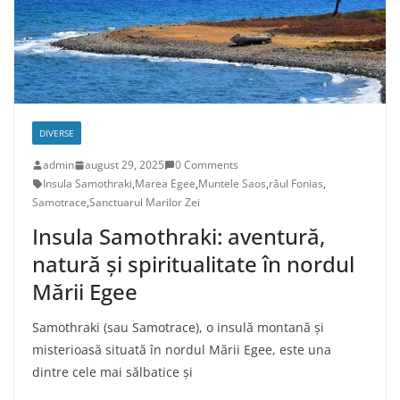
DIVERSE
admin
august 29, 2025
0 Comments
Insula Samothraki
,
Marea Egee
,
Muntele Saos
,
râul Fonias
,
Samotrace
,
Sanctuarul Marilor Zei
Insula Samothraki: aventură,
natură și spiritualitate în nordul
Mării Egee
Samothraki (sau Samotrace), o insulă montană și
misterioasă situată în nordul Mării Egee, este una
dintre cele mai sălbatice și