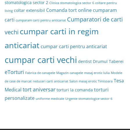
stomatologica sector 2
Clinica stomatologica sector 6
coltare pentru
Comanda tort online
cumparam
coltar extensibil
living
Cumparatori de carti
carti
cumparam carti pentru anticariat
cumpar carti in regim
vechi
anticariat
cumpar carti pentru anticariat
cumpar carti vechi
dentist Drumul Taberei
eTorturi
Fabrica de canapele
Magazin canapele
masaj erotic Iulia
Modele
Tesa
de case de marcat
reduceri carti anticariat
Salon masaj erotic Timisoara
tort aniversar
Medical
torturi
torturi la comanda
personalizate
uniforme medicale
Urgente stomatologice sector 6