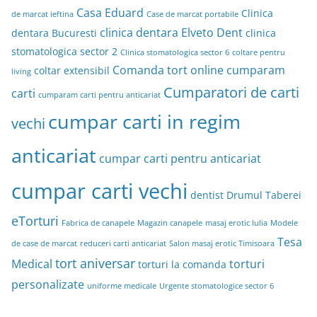
Casa Eduard
Clinica
de marcat ieftina
Case de marcat portabile
clinica dentara Elveto Dent
dentara Bucuresti
clinica
stomatologica sector 2
Clinica stomatologica sector 6
coltare pentru
Comanda tort online
cumparam
coltar extensibil
living
Cumparatori de carti
carti
cumparam carti pentru anticariat
cumpar carti in regim
vechi
anticariat
cumpar carti pentru anticariat
cumpar carti vechi
dentist Drumul Taberei
eTorturi
Fabrica de canapele
Magazin canapele
masaj erotic Iulia
Modele
Tesa
de case de marcat
reduceri carti anticariat
Salon masaj erotic Timisoara
tort aniversar
Medical
torturi
torturi la comanda
personalizate
uniforme medicale
Urgente stomatologice sector 6