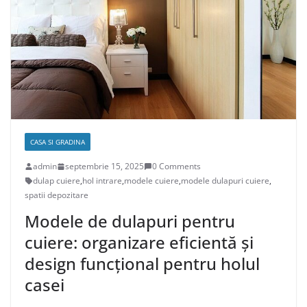
CASA SI GRADINA
admin
septembrie 15, 2025
0 Comments
dulap cuiere
,
hol intrare
,
modele cuiere
,
modele dulapuri cuiere
,
spatii depozitare
Modele de dulapuri pentru
cuiere: organizare eficientă și
design funcțional pentru holul
casei