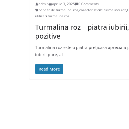
admin
aprilie 3, 2025
0 Comments
beneficiile turmalinei roz
,
caracteristicile turmalinei roz
,
O
utilizări turmalina roz
Turmalina roz – piatra iubirii
pozitive
Turmalina roz este o piatră prețioasă apreciată 
iubirii pure, al
Read More