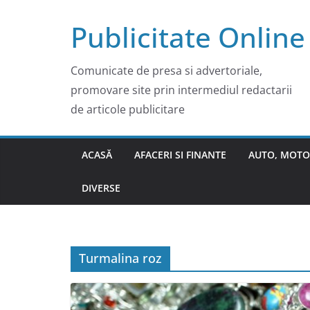
Skip
Publicitate Online
to
content
Comunicate de presa si advertoriale,
promovare site prin intermediul redactarii
de articole publicitare
ACASĂ
AFACERI SI FINANTE
AUTO, MOTO
DIVERSE
Turmalina roz