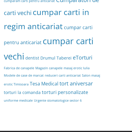
cumparam carti pentru anticariat
cumpar carti in
carti vechi
regim anticariat
cumpar carti
cumpar carti
pentru anticariat
vechi
eTorturi
dentist Drumul Taberei
Fabrica de canapele
Magazin canapele
masaj erotic Iulia
Modele de case de marcat
reduceri carti anticariat
Salon masaj
tort aniversar
Tesa Medical
erotic Timisoara
torturi personalizate
torturi la comanda
uniforme medicale
Urgente stomatologice sector 6