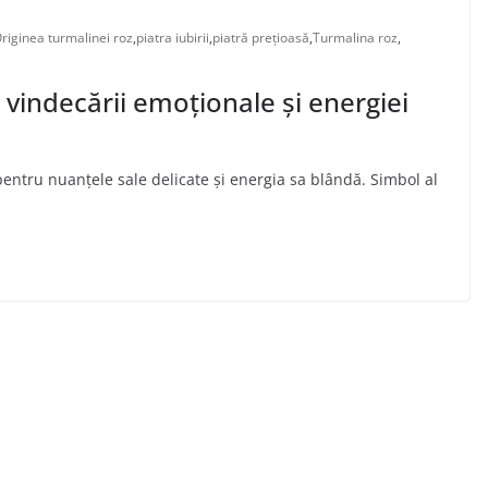
riginea turmalinei roz
,
piatra iubirii
,
piatră prețioasă
,
Turmalina roz
,
, vindecării emoționale și energiei
pentru nuanțele sale delicate și energia sa blândă. Simbol al