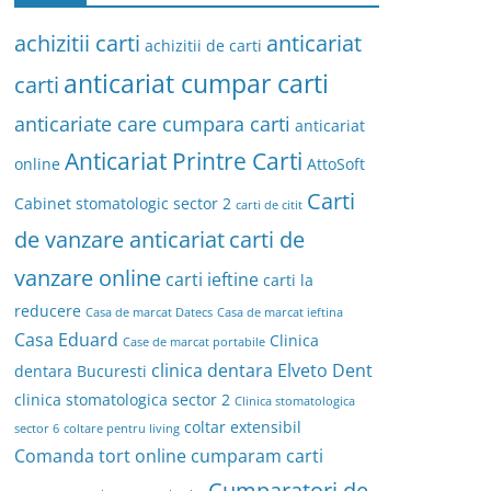
achizitii carti
anticariat
achizitii de carti
anticariat cumpar carti
carti
anticariate care cumpara carti
anticariat
Anticariat Printre Carti
online
AttoSoft
Carti
Cabinet stomatologic sector 2
carti de citit
de vanzare anticariat
carti de
vanzare online
carti ieftine
carti la
reducere
Casa de marcat Datecs
Casa de marcat ieftina
Casa Eduard
Clinica
Case de marcat portabile
clinica dentara Elveto Dent
dentara Bucuresti
clinica stomatologica sector 2
Clinica stomatologica
coltar extensibil
sector 6
coltare pentru living
Comanda tort online
cumparam carti
Cumparatori de