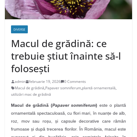
DIVERSE
Macul de grădină: ce
trebuie știut înainte să-l
folosești
admin
februarie 19, 2026
0 Comments
Macul de grădină
,
Papaver somniferum
,
plantă ornamentală
,
utilizări mac de grădină
Macul de grădină (
Papaver somniferum
)
este o plantă
ornamentală spectaculoasă, cu flori mari, în nuanțe de alb,
roz, mov sau roșu, și capsule decorative care rămân
frumoase și după trecerea florilor. În România, macul este