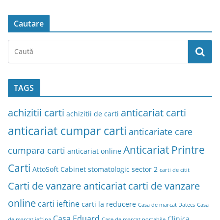
Cautare
TAGS
achizitii carti
anticariat carti
achizitii de carti
anticariat cumpar carti
anticariate care
Anticariat Printre
cumpara carti
anticariat online
Carti
AttoSoft
Cabinet stomatologic sector 2
carti de citit
Carti de vanzare anticariat
carti de vanzare
online
carti ieftine
carti la reducere
Casa de marcat Datecs
Casa
Casa Eduard
Clinica
de marcat ieftina
Case de marcat portabile