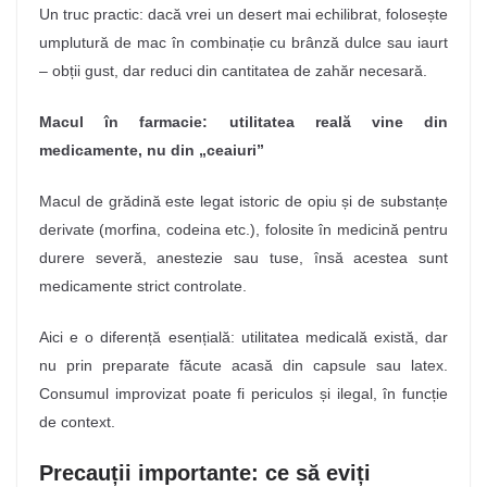
Un truc practic: dacă vrei un desert mai echilibrat, folosește
umplutură de mac în combinație cu brânză dulce sau iaurt
– obții gust, dar reduci din cantitatea de zahăr necesară.
Macul în farmacie: utilitatea reală vine din
medicamente, nu din „ceaiuri”
Macul de grădină este legat istoric de opiu și de substanțe
derivate (morfina, codeina etc.), folosite în medicină pentru
durere severă, anestezie sau tuse, însă acestea sunt
medicamente strict controlate.
Aici e o diferență esențială: utilitatea medicală există, dar
nu prin preparate făcute acasă din capsule sau latex.
Consumul improvizat poate fi periculos și ilegal, în funcție
de context.
Precauții importante: ce să eviți