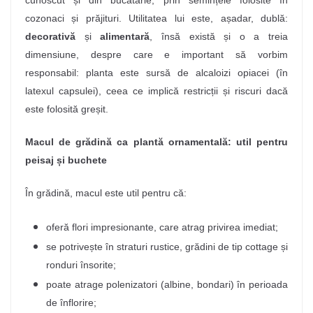
cunoscut și din bucătărie, prin semințele folosite în
cozonaci și prăjituri. Utilitatea lui este, așadar, dublă:
decorativă
și
alimentară
, însă există și o a treia
dimensiune, despre care e important să vorbim
responsabil: planta este sursă de alcaloizi opiacei (în
latexul capsulei), ceea ce implică restricții și riscuri dacă
este folosită greșit.
Macul de grădină ca plantă ornamentală: util pentru
peisaj și buchete
În grădină, macul este util pentru că:
oferă flori impresionante, care atrag privirea imediat;
se potrivește în straturi rustice, grădini de tip cottage și
ronduri însorite;
poate atrage polenizatori (albine, bondari) în perioada
de înflorire;