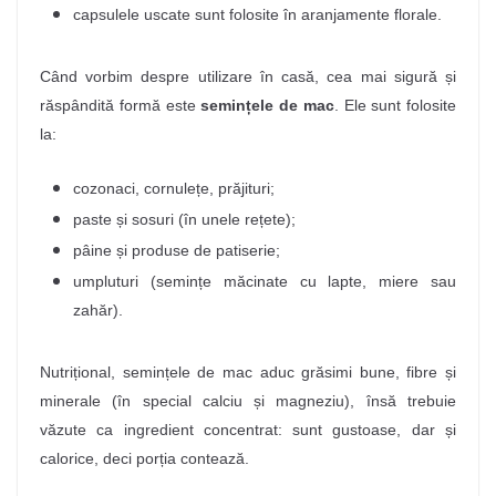
capsulele uscate sunt folosite în aranjamente florale.
Când vorbim despre utilizare în casă, cea mai sigură și
răspândită formă este
semințele de mac
.
Ele sunt folosite
la:
cozonaci, cornulețe, prăjituri;
paste și sosuri (în unele rețete);
pâine și produse de patiserie;
umpluturi (semințe măcinate cu lapte, miere sau
zahăr).
Nutrițional, semințele de mac aduc grăsimi bune, fibre și
minerale (în special calciu și magneziu), însă trebuie
văzute ca ingredient concentrat: sunt gustoase, dar și
calorice, deci porția contează.