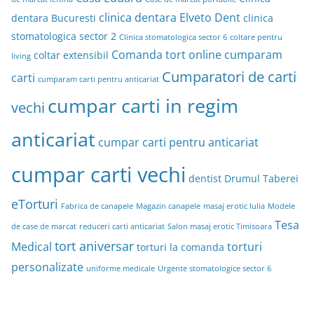
clinica dentara Elveto Dent
dentara Bucuresti
clinica
stomatologica sector 2
Clinica stomatologica sector 6
coltare pentru
Comanda tort online
cumparam
coltar extensibil
living
Cumparatori de carti
carti
cumparam carti pentru anticariat
cumpar carti in regim
vechi
anticariat
cumpar carti pentru anticariat
cumpar carti vechi
dentist Drumul Taberei
eTorturi
Fabrica de canapele
Magazin canapele
masaj erotic Iulia
Modele
Tesa
de case de marcat
reduceri carti anticariat
Salon masaj erotic Timisoara
tort aniversar
Medical
torturi
torturi la comanda
personalizate
uniforme medicale
Urgente stomatologice sector 6